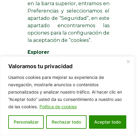
en la barra superior, entramos en
Preferencias y seleccionamos el
apartado de “Seguridad”, en este
apartado encontraremos las
opciones para la configuración de
la aceptación de “cookies”.
Explorer
Dentro del explorador hemos de
Valoramos tu privacidad
dirigirnos a la opción de
Usamos cookies para mejorar su experiencia de
“herramientas”, una vez allí,
navegación, mostrarle anuncios o contenidos
encontraremos las “opciones de
personalizados y analizar nuestro tráfico. Al hacer clic en
Internet” y en esta mismas nos
“Aceptar todo” usted da su consentimiento a nuestro uso
tenemos que dirigir a la pestaña
de las cookies.
Política de cookies
de “Privacidad”, aquí podremos
configurar el grado de privacidad
Personalizar
Rechazar todo
Aceptar todo
que deseemos en nuestra
navegación por Internet.